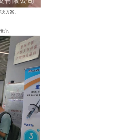
解决方案。
推介。