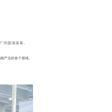
在广州圆满落幕。
储能产业的各个领域。