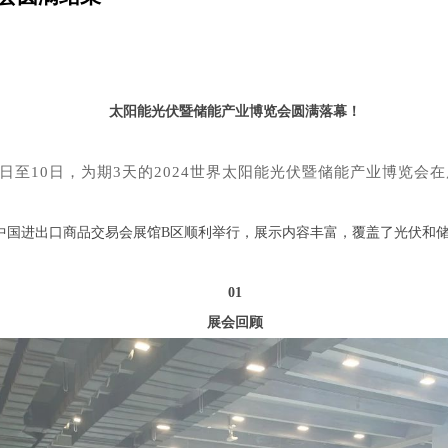
太阳能光伏暨储能产业博览会圆满落幕！
月8日至10日，为期3天的2024世界太阳能光伏暨储能产业博览会
中国进出口商品交易会
展馆B区顺利举行，展示内容丰富，覆盖了光伏和
01
展会回顾