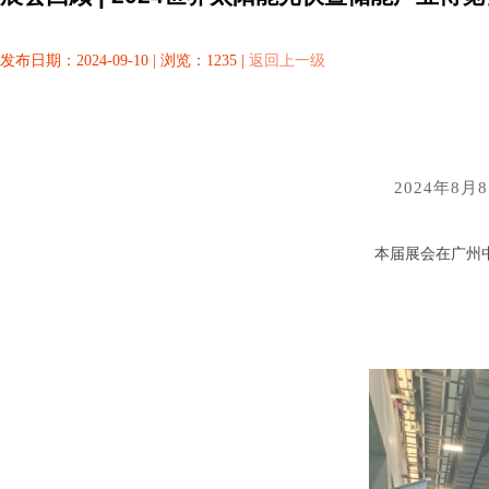
发布日期：2024-09-10 | 浏览：1235 |
返回上一级
2024年8
本届展会在广州